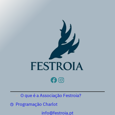
Saltar
para
o
conteúdo
Facebook
Instagram
O que é a Associação Festroia?
Programação Charlot
info@festroia.pt