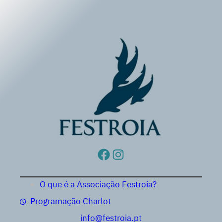
Saltar
para
o
conteúdo
Facebook
Instagram
O que é a Associação Festroia?
Programação Charlot
info@festroia.pt