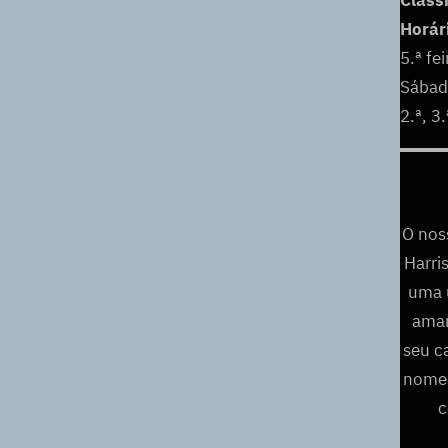
Class
Horár
5.ª fe
Sábad
2.ª, 3
O nos
Harri
uma 
amar
seu c
nomea
c