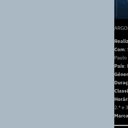
ARGON
Reali
Com
:
Paulo
País
:
Géne
Dura
Class
Horár
2.ª e 
Marca