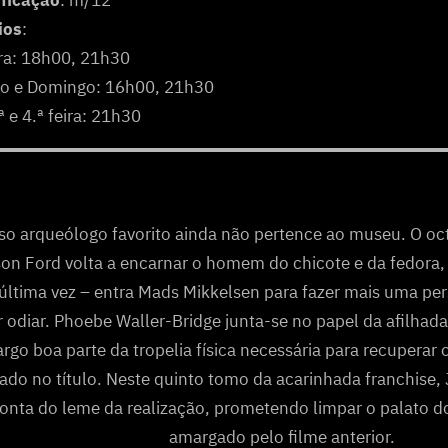
ificação
: m/12
ios
:
ira: 18h00, 21h30
o e Domingo: 16h00, 21h30
.ª e 4.ª feira: 21h30
so arqueólogo favorito ainda não pertence ao museu. O oct
son Ford volta a encarnar o homem do chicote e da fedora, p
última vez – entra Mads Mikkelsen para fazer mais uma p
 odiar. Phoebe Waller-Bridge junta-se no papel da afilhad
argo boa parte da tropelia física necessária para recuperar 
do no título. Neste quinto tomo da acarinhada franchise
onta do leme da realização, prometendo limpar o palato d
amargado pelo filme anterior.