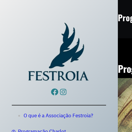
Saltar
para
Pro
o
conteúdo
Pro
Facebook
Instagram
O que é a Associação Festroia?
Programação Charlot