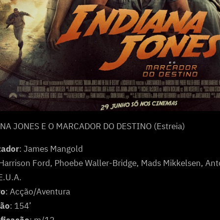
NA JONES E O MARCADOR DO DESTINO (Estreia)
zador
: James Mangold
 Harrison Ford, Phoebe Waller-Bridge, Mads Mikkelsen, An
 E.U.A.
ro
: Acção/Aventura
ção
: 154’