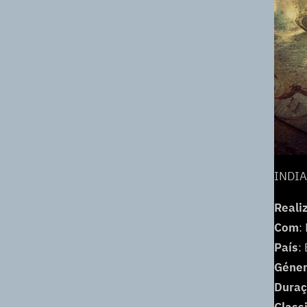
INDIA
Reali
Com
:
País
:
Géne
Dura