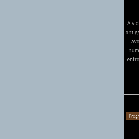
A vi
antig
ave
numa
enfre
Prog