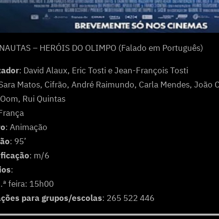
AUTAS – HERÓIS DO OLIMPO (Falado em Português)
zador
: David Alaux, Eric Tosti e Jean-François Tosti
 Sara Matos, Cifrão, André Raimundo, Carla Mendes, João C
 Oom, Rui Quintas
 França
ro
: Animação
ção
: 95’
ificação
: m/6
ios
:
3.ª feira: 15h00
ções para grupos/escolas
: 265 522 446