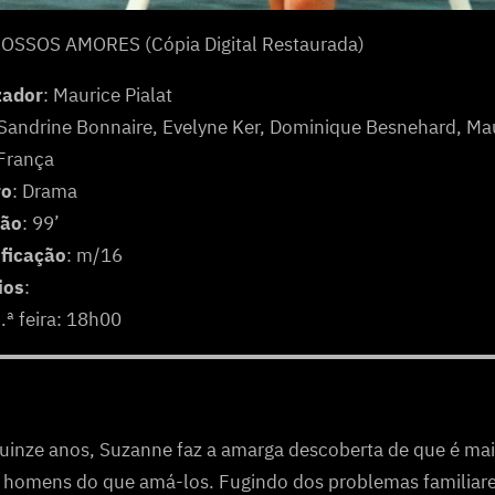
OSSOS AMORES (Cópia Digital Restaurada)
zador
: Maurice Pialat
 Sandrine Bonnaire, Evelyne Ker, Dominique Besnehard, Mau
 França
ro
: Drama
ção
: 99’
ificação
: m/16
ios
:
6.ª feira: 18h00
uinze anos, Suzanne faz a amarga descoberta de que é mai
homens do que amá-los. Fugindo dos problemas familiare