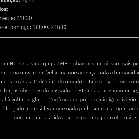
ificação
: m/12
ios
:
amente: 21h30
o e Domingo: 16h00, 21h30
han Hunt e a sua equipa IMF embarcam na missão mais pe
izar uma nova e terrível arma que ameaça toda a humanida
mãos erradas. O destino do mundo está em jogo. Com o co
 e forças obscuras do passado de Ethan a aproximarem-se
tal à volta do globo. Confrontado por um inimigo misterio
 é forçado a considerar que nada pode ser mais important
– nem mesmo as vidas daqueles com quem ele mais s