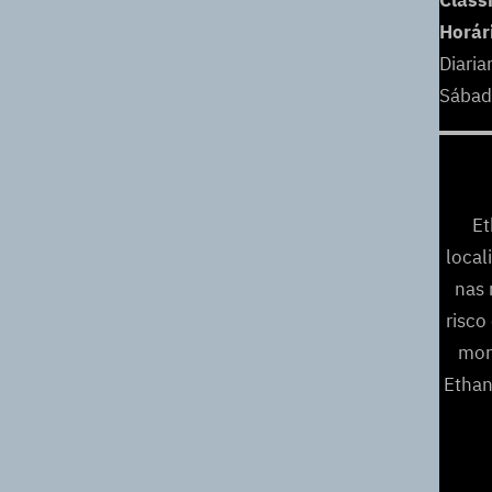
Class
Horár
Diari
Sábad
Et
local
nas 
risco
mor
Ethan