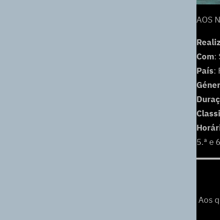
AOS N
Reali
Com
:
País
:
Géne
Dura
Class
Horár
5.ª e 
Aos q