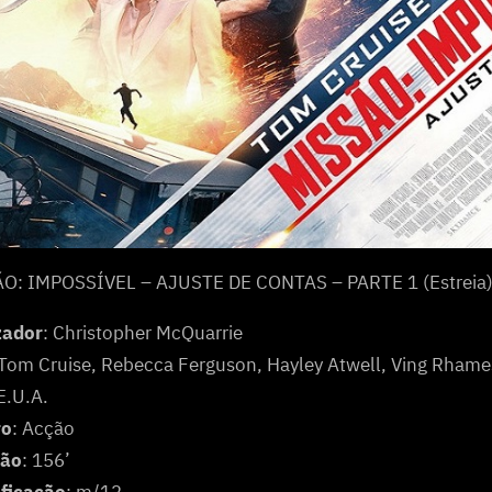
O: IMPOSSÍVEL – AJUSTE DE CONTAS – PARTE 1 (Estreia
zador
: Christopher McQuarrie
 Tom Cruise, Rebecca Ferguson, Hayley Atwell, Ving Rhame
 E.U.A.
ro
: Acção
ção
: 156’