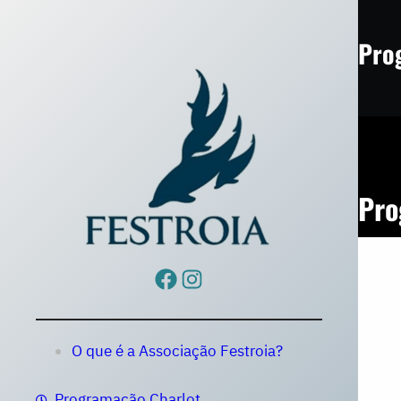
Saltar
para
Pro
o
conteúdo
Pro
Facebook
Instagram
O que é a Associação Festroia?
Programação Charlot