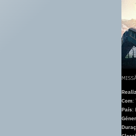
MISSÃ
Reali
Com
:
País
:
Géne
Dura